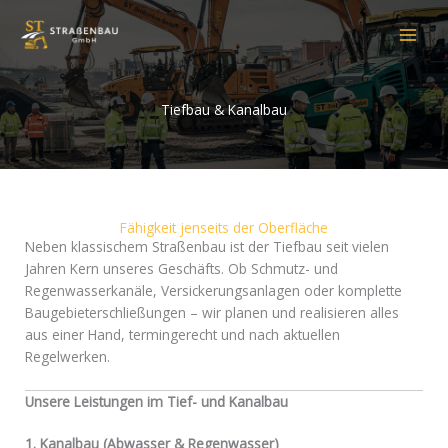
Zum
MAI
Inhalt
MEN
springen
Tiefbau & Kanalbau
Fähigkeit jenseits der Oberfläche
Neben klassischem Straßenbau ist der Tiefbau seit vielen
Jahren Kern unseres Geschäfts. Ob Schmutz- und
Regenwasserkanäle, Versickerungsanlagen oder komplette
Baugebieterschließungen – wir planen und realisieren alles
aus einer Hand, termingerecht und nach aktuellen
Regelwerken.
Unsere Leistungen im Tief- und Kanalbau
1. Kanalbau (Abwasser & Regenwasser)